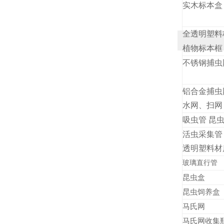
实木标本盒
全透明塑料
植物标本框
不锈钢捕虫
铝合金捕
水网、扫网
吸虫管 昆
活虫采集管
透明塑料材
玻璃直行管
昆虫盒
昆虫饲养盒
马氏网
马氏网收集