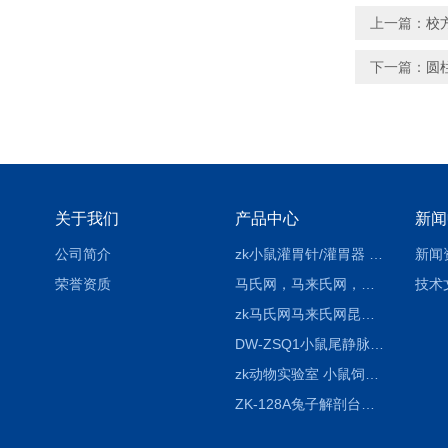
上一篇：
校
下一篇：
圆
关于我们
产品中心
新闻
公司简介
zk小鼠灌胃针/灌胃器 各种型号 直弯 说明
新闻
荣誉资质
马氏网，马来氏网，诱虫网
技术
zk马氏网马来氏网昆虫诱捕网
DW-ZSQ1小鼠尾静脉注射固定仪器 显像仪器
zk动物实验室 小鼠饲养笼架设备
ZK-128A兔子解剖台兔鼠解剖板镜面304不锈钢