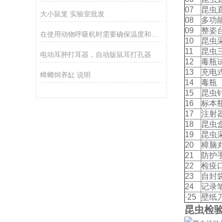
07
昆虫
大小鼠笼 实验室批发
08
多功
09
整姿
在使用动物呼吸机时需要确保温度和湿度能够保持在适宜的水平
10
昆虫
11
昆虫
电动耳肿打耳器，自动版鼠耳打孔器
12
毒瓶
13
充电
蟑螂饲养缸 说明
14
毒瓶
15
昆虫
16
标本
17
注射
18
昆虫
19
昆虫
20
樟脑
21
防护
22
检疫
23
自封
24
记录
·25
壁纸
昆虫检