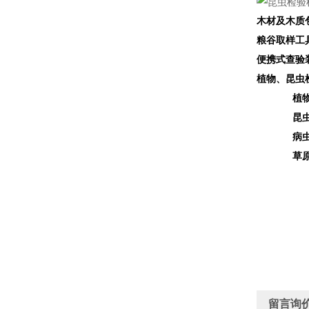
木材及木质包装
粮谷取样工具箱
便携式查验装备
植物、昆虫检疫
植物标本制
昆虫标本采
病虫测报工
草原测报
留言询