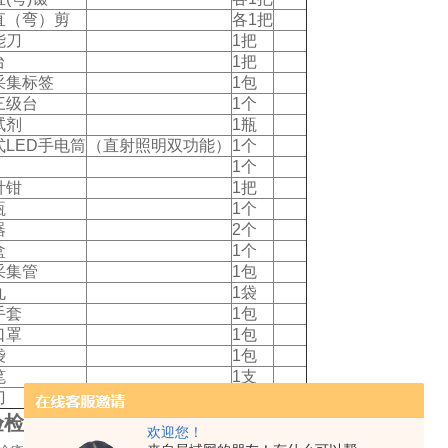
直（弯）剪
各1把
能刀
1把
台
1把
采集标签
1包
三级台
1个
试剂
1瓶
式LED手电筒
（直射照明双功能）
1个
1个
针钳
1把
瓶
1个
器
2个
盒
1个
采集管
1包
丸
1袋
手套
1包
口罩
1包
袋
1包
笔
1支
刀
1把
验检疫箱
欢迎您！