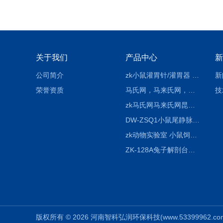
关于我们
产品中心
新
公司简介
zk小鼠灌胃针/灌胃器 各种型号 直弯 说明
新
荣誉资质
马氏网，马来氏网，诱虫网
技
zk马氏网马来氏网昆虫诱捕网
DW-ZSQ1小鼠尾静脉注射固定仪器 显像仪器
zk动物实验室 小鼠饲养笼架设备
ZK-128A兔子解剖台兔鼠解剖板镜面304不锈钢
版权所有 © 2026 河南智科弘润环保科技(www.53399962.com) 