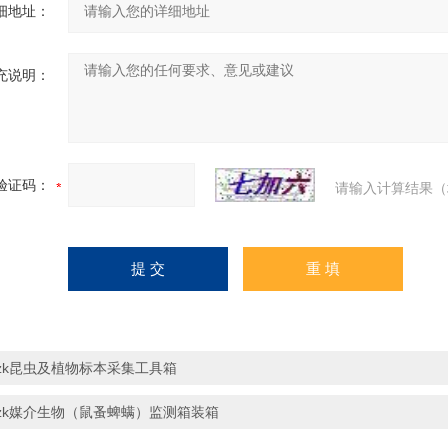
细地址：
充说明：
验证码：
请输入计算结果（
zk昆虫及植物标本采集工具箱
zk媒介生物（鼠蚤蜱螨）监测箱装箱