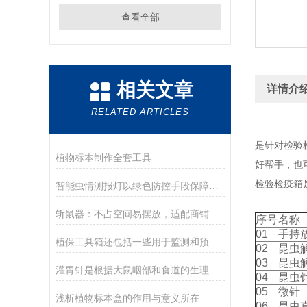
查看全部
相关文章
详情介
RELATED ARTICLES
是针对检验
植物标本制作全套工具
好帮手，也
检验检疫箱
智能虫情测报灯以绿色防控手段保障农田安全
斩鼠器：不占空间易摆放，适配商铺便利店灭鼠需求
序号
名称
01
手持
植保工具箱还包括一些用于监测和预测病虫害情况的设备
02
昆虫
03
昆虫
灌胃针是根据大鼠咽部和食道的生理特征设计制造的
04
昆虫
05
微针
浅析植物标本盒的作用与意义所在
06
昆虫直