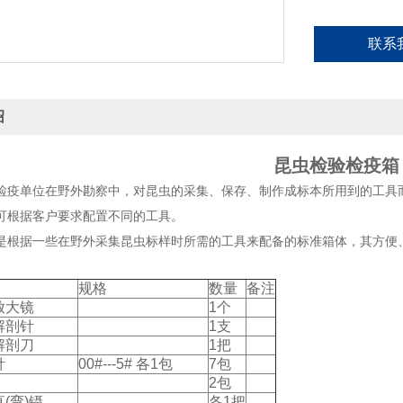
联系
绍
昆虫检验检疫箱
检疫单位在野外勘察中，对昆虫的采集、保存、制作成标本所用到的工具
可根据客户要求配置不同的工具。
是根据一些在野外采集昆虫标样时所需的工具来配备的标准箱体，其方便
规格
数量
备注
放大镜
1个
解剖针
1支
解剖刀
1把
针
00#---5# 各1包
7包
2包
(弯)镊
各1把