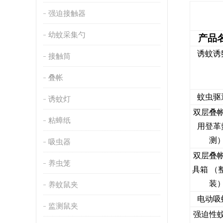
强迫接触器
幼蚊采集勺
产品
诱蚊诱
接触筒
叠帐
蚊虫驱
诱蚊灯
双层叠
粘蟑纸
用登革
测
吸虫器
双层叠
养虫笼
具箱 （
装
养蚊鼠夹
电动吸
监测鼠夹
强迫性