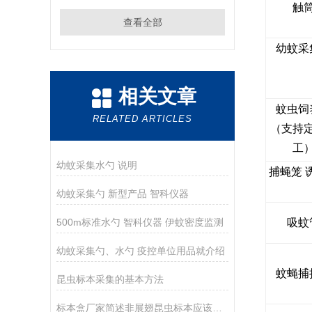
触
查看全部
幼蚊采
相关文章
蚊虫饲
RELATED ARTICLES
（支持
工
幼蚊采集水勺 说明
捕蝇笼 
幼蚊采集勺 新型产品 智科仪器
500m标准水勺 智科仪器 伊蚊密度监测
吸蚊
幼蚊采集勺、水勺 疫控单位用品就介绍
蚊蝇捕
昆虫标本采集的基本方法
标本盒厂家简述非展翅昆虫标本应该如何去制作？