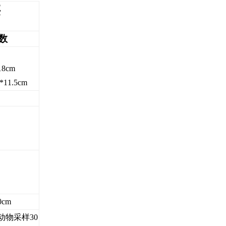
类
数
18cm
*11.5cm
0cm
动物采样30