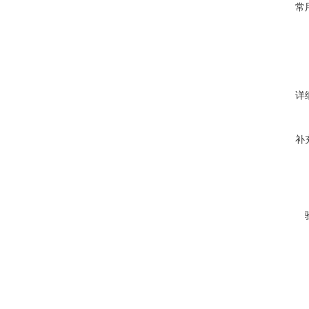
常
详
补