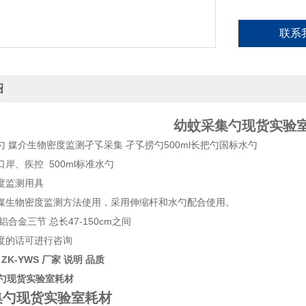
联系
绍
幼蚊采集勺现货实验
 媒介生物密度监测孑孓采集 孑孓捞勺500ml长把勺国标水勺
岸、疾控 500ml标准水勺
度监测用具
媒生物密度监测方法使用，采用伸缩杆和水勺配合使用。
铝合金三节 总长47-150cm之间
度的话可进行咨询
ZK-YWS 厂家 说明 品质
集勺现货实验室耗材