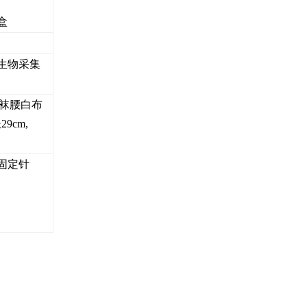
盒
生物采集
，袜腰白布
29cm,
固定针