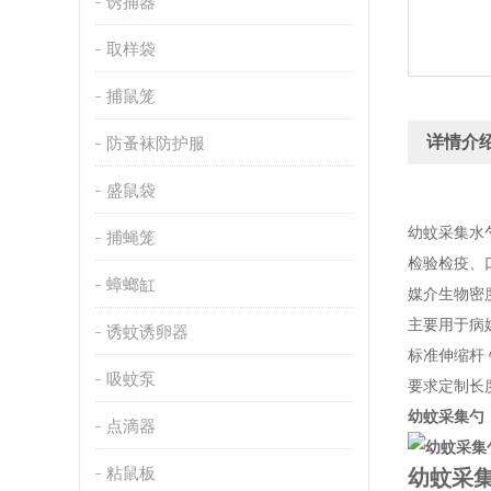
诱捕器
取样袋
捕鼠笼
详情介
防蚤袜防护服
盛鼠袋
幼蚊采集水勺
捕蝇笼
检验检疫、口
蟑螂缸
媒介生物密
主要用于病
诱蚊诱卵器
标准伸缩杆 
吸蚊泵
要求定制长
幼蚊采集勺 
点滴器
粘鼠板
幼蚊采