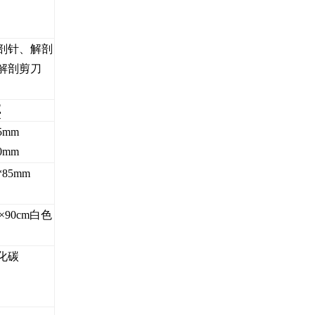
剖针、解剖
解剖剪刀
类
5mm
0mm
85mm
×90cm白色
化碳