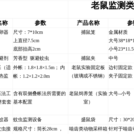
老鼠监测
名称
参数
产品名称
参
卵器
尺寸：7*10cm
捕鼠笼
金属材质
上直径7.5cm
大号38*18*
底部抬高2cm
小号23*11.5
避剂
芳香型 驱避蚊虫
捕鼠夹
中号
帐（适
外帐：1.8×1.8×1.5m；
内
老鼠实验固定板
边钉固定款
热监
（玻璃或不锈钢）
夹子固定款
帐：1.2×1.2×2.0m
）
帐法工
含有双侧叠帐法所需要的
老鼠饲养笼（实验
大号--小号
整套套
基本配置
室）
）
蚊器
蚊虫监测设备
盛鼠袋
尺寸：30*2
蚊虫接
规格尺寸：筒长28cm ，
啮齿类动物采样箱
针对于啮齿