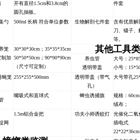
筒
开有直径1.5cm和3.8cm的
件套
圆孔抽板。
集勺
500ml 长柄 符合单位参数
生物解剖七件套
含有优质解
刀、镊子、
等。
其他工具
养笼
30*30*30cm；35*35*35cm
定制加
50*50*50cm；90*90*90cm
养虫管
大号：25*8
）
（尺寸可定制）
透明带盖
小号：15*5
诱蝇笼
255*255*500mm
透明带盖（带气
大号带孔25*
孔）
嘴吸式和直球式
蜱虫诱捕旗
规格：60cm
管
绒布；
1.5m铝合金把
功夫小帅诱蚊灯
光催化二氧
捉网
插电式
22*22*36cm