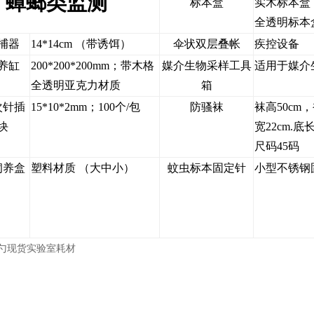
蟑螂类监测
标本盒
实木标本盒
全透明标本
捕器
14*14cm （带诱饵）
伞状双层叠帐
疾控设备
养缸
200*200*200mm；带木格
媒介生物采样工具
适用于媒介
全透明亚克力材质
箱
次针插
15*10*2mm；100个/包
防骚袜
袜高50cm
块
宽22cm.底长
尺码45码
饲养盒
塑料材质 （大中小）
蚊虫标本固定针
小型不锈钢