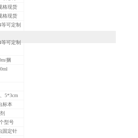
规格现货
规格现货
A4等可定制
A4等可定制
0m/捆
0ml
m、5*3cm
昆虫标本
试剂
#七个型号
虫固定针