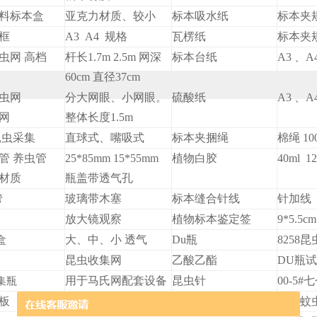
料标本盒
亚克力材质、较小
标本吸水纸
标本夹
框
A3 A4 规格
瓦楞纸
标本夹
虫网 高档
杆长1.7m 2.5m 网深
标本台纸
A3 、
60cm 直径37cm
捕虫网
分大网眼、小网眼。
硫酸纸
A3 、
网
整体长度1.5m
昆虫采集
直球式、嘴吸式
标本夹捆绳
棉绳 10
管 养虫管
25*85mm 15*55mm
植物白胶
40ml 12
材质
瓶盖带透气孔
玻璃带木塞
标本缝合针线
针加线
管
放大镜观察
植物标本鉴定签
9*5.5c
大、中、小 透气
Du瓶
8258
盒
昆虫收集网
乙酸乙酯
DU瓶
用于马氏网配套设备
昆虫针
00-5
集瓶
板
V型、平板 （软木）
微针
小型蚊