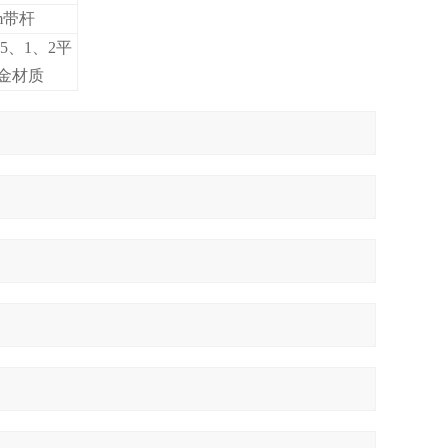
cm带杆
0.5、1、2平
合金材质