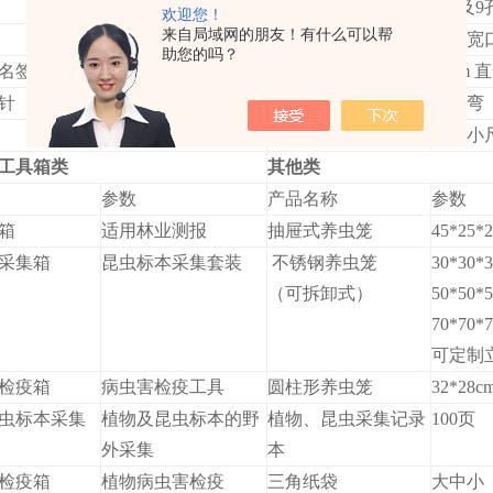
昆虫标本整姿
昆虫针台
6孔及9
欢迎您！
来自局域网的朋友！有什么可以帮
三级平均台
昆虫镊
昆虫宽
助您的吗？
名签
9*5.5cm、5*3cm
标本镊子
10cm 
针
全不锈钢
昆虫解剖刀
直、弯
大中小尺寸
植物标本瓶
大中小
工具箱类
其他类
参数
产品名称
参数
箱
适用林业测报
抽屉式养虫笼
45*25*
采集箱
昆虫标本采集套装
不锈钢养虫笼
30*30*
（可拆卸式）
50*50*
70*70*
可定制
检疫箱
病虫害检疫工具
圆柱形养虫笼
32*28c
虫标本采集
植物及昆虫标本的野
植物、昆虫采集记录
100页
外采集
本
检疫箱
植物病虫害检疫
三角纸袋
大中小