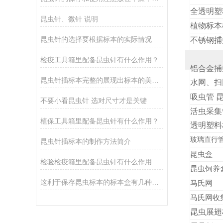
全透明塑
昆虫针、微针 说明
植物标本
昆虫针的选择要根据标本的实际情况
不锈钢捕
检疫工具箱里配备昆虫针有什么作用？
铝合金
昆虫针插标本完整的展现出标本的美丽身姿
水网、扫
吸虫管 
不要小看昆虫针 选对尺寸才是关键
活虫采集
植保工具箱里配备昆虫针有什么作用？
透明塑料
玻璃直行
昆虫针插标本的制作方法简介
昆虫盒
检验检疫箱里配备昆虫针有什么作用
昆虫饲养
这利于保存昆虫标本的标本盒有几种分类
马氏网
马氏网收
昆虫展翅