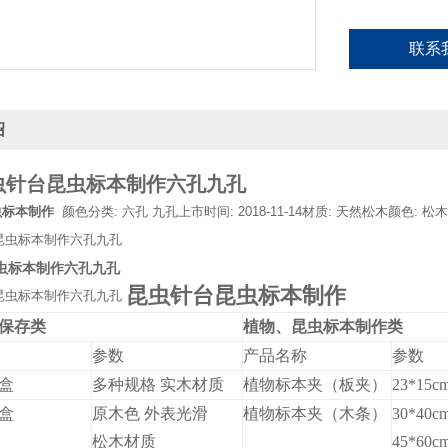
联系
绍
虫针台昆虫标本制作六孔九孔
虫标本制作
颜色分类: 六孔 九孔上市时间: 2018-11-14材质: 天然松木颜色: 松木黄尺寸
虫标本制作六孔九孔
昆虫针台昆虫标本制作
保存类
植物、昆虫标本制作类
参数
产品名称
参数
盒
多种规格 实木材质
植物标本夹（板夹）
23*15c
盒
原木色 外表光滑
植物标本夹（木条）
30*40c
松木材质
45*60