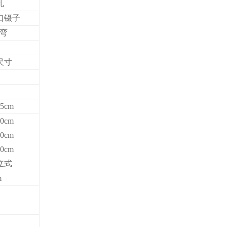
孔
口镊子
直弯
尺寸
25cm
30cm
50cm
70cm
立式
m