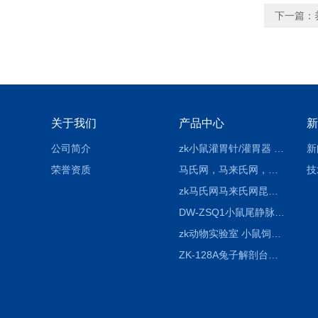
下一篇：
关于我们
产品中心
新
公司简介
zk小鼠灌胃针/灌胃器 各种型号 直弯 说明
新
荣誉资质
马氏网，马来氏网，诱虫网
技
zk马氏网马来氏网昆虫诱捕网
DW-ZSQ1小鼠尾静脉注射固定仪器 显像仪器
zk动物实验室 小鼠饲养笼架设备
ZK-128A兔子解剖台兔鼠解剖板镜面304不锈钢