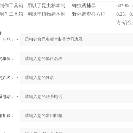
制作工具箱
用以于昆虫标本制
蜱虫诱捕器
60*90
制作工具箱
用以于植物标本制
野外调查样方框
0.25、
方 铝
价
产品：
的单位：
的姓名：
系电话：
用邮箱：