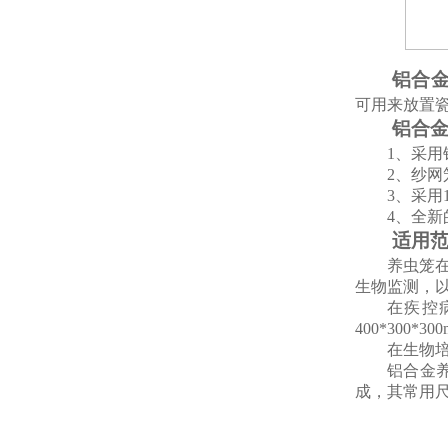
铝合
可用来放置
铝合
1、
采用
2、
纱网
3、
采用
4、
全新
适用
养虫笼
生物监测，
在疾控
400*300*
在生物
铝合金
成，其常用