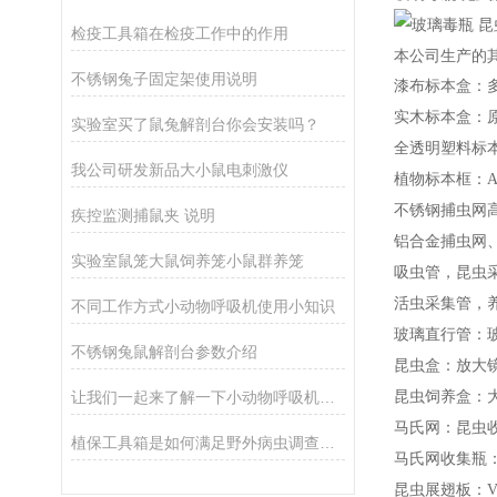
检疫工具箱在检疫工作中的作用
本公司生产的
不锈钢兔子固定架使用说明
漆布标本盒：
实木标本盒：
实验室买了鼠兔解剖台你会安装吗？
全透明塑料标
我公司研发新品大小鼠电刺激仪
植物标本框：A
不锈钢捕虫网高档
疾控监测捕鼠夹 说明
铝合金捕虫网、
实验室鼠笼大鼠饲养笼小鼠群养笼
吸虫管，昆虫
活虫采集管，养
不同工作方式小动物呼吸机使用小知识
玻璃直行管：
不锈钢兔鼠解剖台参数介绍
昆虫盒：放大
让我们一起来了解一下小动物呼吸机的历史和分类
昆虫饲养盒：
马氏网：昆虫
植保工具箱是如何满足野外病虫调查工作的
马氏网收集瓶
昆虫展翅板：V