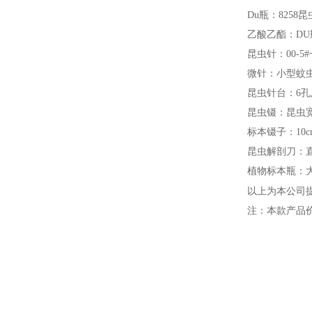
Du瓶：8258
乙酸乙酯：DU
昆虫针：00-5
微针：小型蚊
昆虫针台：6孔
昆虫镊：昆虫
标本镊子：10c
昆虫解剖刀：直
植物标本瓶：
以上为本公司
注：本款产品