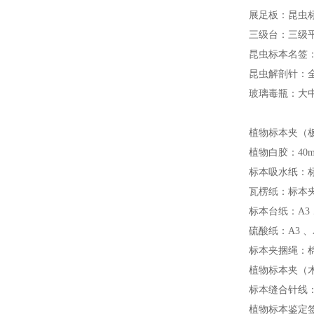
展足板：昆虫
三级台：三级
昆虫标本名签：9*
昆虫解剖针：
玻璃毒瓶：大
植物标本夹（板夹
植物白胶：40ml
标本吸水纸：
瓦楞纸：标本
标本台纸：A3
硫酸纸：A3 
标本夹捆绳：棉绳
植物标本夹（木条
标本缝合针线
植物标本鉴定签：9