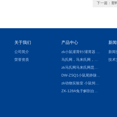
下一篇：
塑
关于我们
产品中心
新闻
公司简介
zk小鼠灌胃针/灌胃器 各种型号 直弯 说明
新闻
荣誉资质
马氏网，马来氏网，诱虫网
技术
zk马氏网马来氏网昆虫诱捕网
DW-ZSQ1小鼠尾静脉注射固定仪器 显像仪器
zk动物实验室 小鼠饲养笼架设备
ZK-128A兔子解剖台兔鼠解剖板镜面304不锈钢