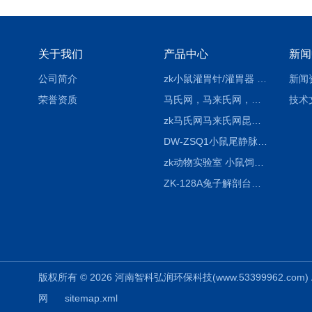
关于我们
产品中心
新闻
公司简介
zk小鼠灌胃针/灌胃器 各种型号 直弯 说明
新闻
荣誉资质
马氏网，马来氏网，诱虫网
技术
zk马氏网马来氏网昆虫诱捕网
DW-ZSQ1小鼠尾静脉注射固定仪器 显像仪器
zk动物实验室 小鼠饲养笼架设备
ZK-128A兔子解剖台兔鼠解剖板镜面304不锈钢
版权所有 © 2026 河南智科弘润环保科技(www.53399962.com) Al
网
sitemap.xml