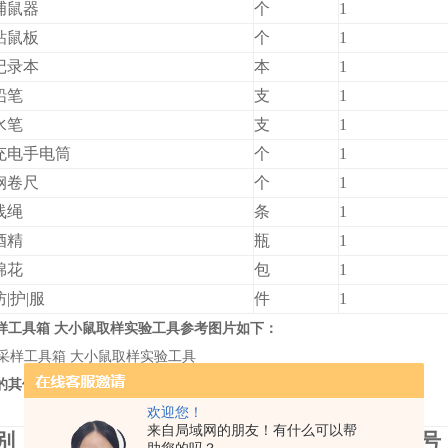
捕鼠器
个
1
粘鼠板
个
1
记录本
本
1
铅笔
支
1
水笔
支
1
充电手电筒
个
1
钢卷尺
个
1
线绳
条
1
酒精
瓶
1
棉花
包
1
防|护|服
件
1
样工具箱 大小鼠取样实验工具
参考图片如下：
的其他相关配套产品参数如下：
欢迎您！
来自局域网的朋友！有什么可以帮
别
名称
型号