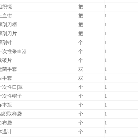
组织镊
把
1
止血钳
把
1
解剖刀柄
把
1
解剖刀片
把
1
解剖针
个
1
一次性采血器
个
1
载破片
个
1
无菌手套
双
1
白手套
双
1
一次性口|罩
个
1
一次性帽子
个
1
标本瓶
个
1
组织取样袋
个
1
白布袋
个
1
体温计
个
1