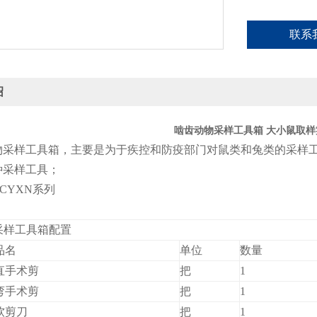
联系
绍
啮齿动物采样工具箱 大小鼠取
物采样工具箱，主要是为于疾控和防疫部门对鼠类和
兔类
的采样
种采样工具
；
-CYXN
系列
采样工具箱配置
品名
单位
数量
直手术剪
把
1
弯手术剪
把
1
软剪刀
把
1