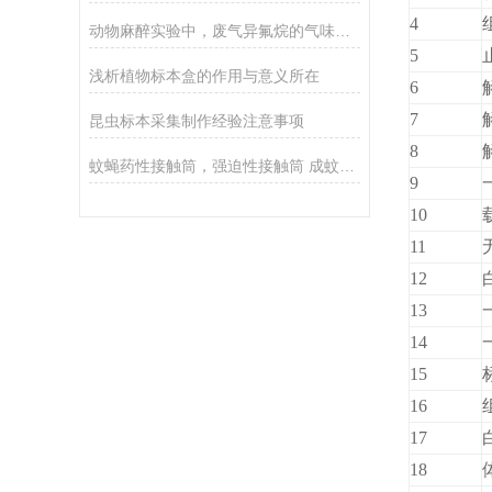
4
动物麻醉实验中，废气异氟烷的气味如何回收？
5
浅析植物标本盒的作用与意义所在
6
7
昆虫标本采集制作经验注意事项
8
蚊蝇药性接触筒，强迫性接触筒 成蚊抗性接触筒
9
10
11
12
13
14
15
16
17
18