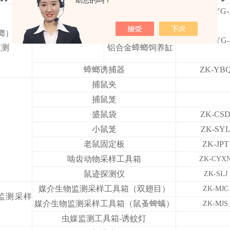
助您的吗？
有机玻璃蟑螂饲养
ZK-SYG
缸
蟑螂饲养缸
螂）饲养
ZK-SYG
监测
铝合金蟑螂饲养缸
蟑螂诱捕器
ZK-YB
捕鼠夹
捕鼠笼
盛鼠袋
ZK-CS
小鼠笼
ZK-SY
老鼠固定板
ZK-JPT
啮齿动物采样工具箱
ZK-CYX
鼠迹探测仪
Z
K
-SLJ
媒介生物监测采样工具箱（双翅目）
ZK-MJC
监测采样
媒介生物监测采样工具箱（鼠蚤蜱螨）
ZK-MJS
虫媒监测工具箱-诱蚊灯