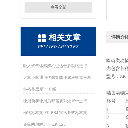
查看全部
相关文章
详情介
RELATED ARTICLES
啮齿类动
吸入式气体麻醉机也适合多动物进行长时间的维持麻醉
内包含各
型号：
ZK
大鼠小鼠通用代谢笼粪便尿液收集检测
林格曼黑度计 介绍
啮齿动物
使用前和使用后都需要对灌胃针进行彻底清洁和消毒
序号
1
植物标本夹 ZK-BBJ 实木条式标本夹
2
兔鼠两用解剖台 ZK-128
3