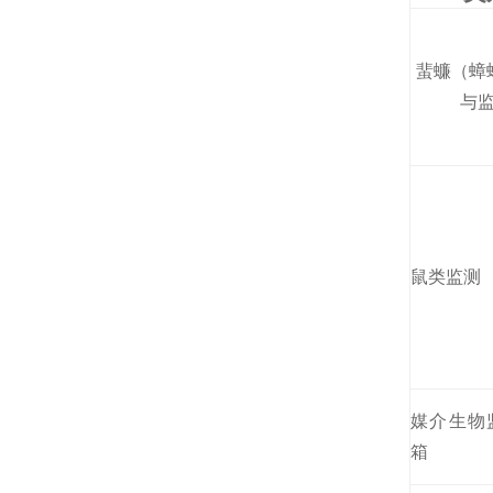
蜚蠊（蟑
与
鼠类监测
媒介生物
箱