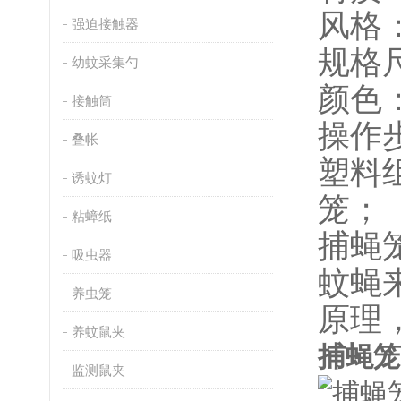
风格
强迫接触器
规格尺
幼蚊采集勺
颜色
接触筒
操作
叠帐
塑料
诱蚊灯
笼；
粘蟑纸
捕蝇
吸虫器
蚊蝇
养虫笼
原理
养蚊鼠夹
捕蝇笼
监测鼠夹