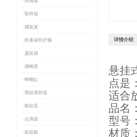
诱捕器
取样袋
捕鼠笼
详情介绍
防蚤袜防护服
盛鼠袋
捕蝇笼
悬挂
蟑螂缸
点是
适合
诱蚊诱卵器
品名
吸蚊泵
型号：
点滴器
材质
粘鼠板