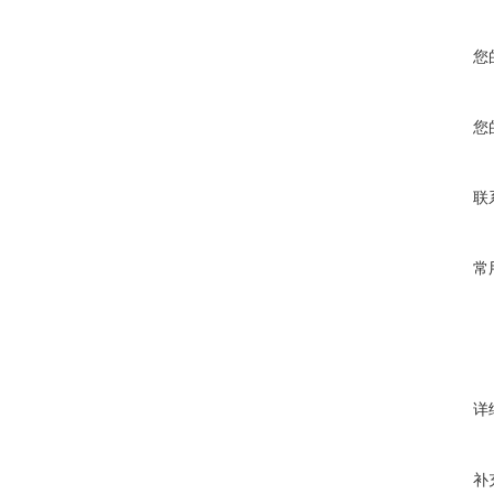
您
您
联
常
详
补