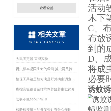
活动
查看全部
木下
C
、
相关文章
布放
RELATED ARTICLES
到的
D
、
大鼠固定器 束缚实验
将成
昆虫标本凝固生命的瞬间 捕虫网又扮演了什么角色
必要
植保工具箱是如何满足野外病虫调查工作的
诱蚊诱
疾控实验铝合金蟑螂饲养缸养虫缸简介
实验小鼠的饲养管理
检验检疫箱里配备昆虫针有什么作用