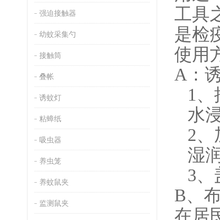
工具
强迫接触器
是检
幼蚊采集勺
使用
接触筒
A：
叠帐
1、
诱蚊灯
水
粘蟑纸
2、
吸虫器
湿
养虫笼
3、
养蚊鼠夹
B
、
监测鼠夹
在居