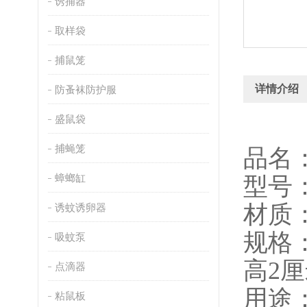
诱捕器
取样袋
捕鼠笼
详情介绍
防蚤袜防护服
盛鼠袋
捕蝇笼
品名
蟑螂缸
型号：
材质
诱蚊诱卵器
规格：
吸蚊泵
高2
点滴器
用途
粘鼠板