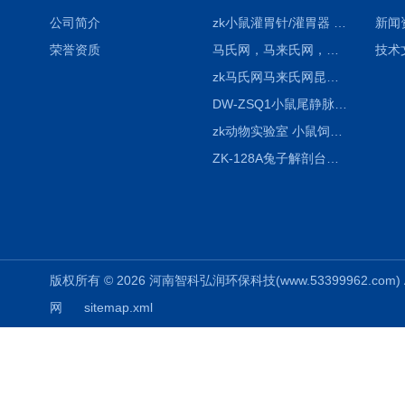
公司简介
zk小鼠灌胃针/灌胃器 各种型号 直弯 说明
新闻
荣誉资质
马氏网，马来氏网，诱虫网
技术
zk马氏网马来氏网昆虫诱捕网
DW-ZSQ1小鼠尾静脉注射固定仪器 显像仪器
zk动物实验室 小鼠饲养笼架设备
ZK-128A兔子解剖台兔鼠解剖板镜面304不锈钢
版权所有 © 2026 河南智科弘润环保科技(www.53399962.com) Al
网
sitemap.xml