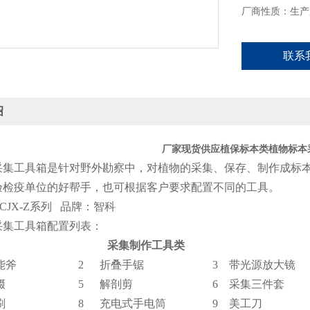
厂商性质：生产
联系
绍
厂家现货供应植保标本类植物标本
采集工具箱是针对野外勘察中，对植物的采集、保存、制作成标
验检疫单位的好帮手，也可根据客户要求配置不同的工具。
-CJX-Z系列 品牌：智科
采集工具箱配置列表：
采集制作工具类
能斧
2
折叠手锯
3
带光源放大镜
镊
5
解剖剪
6
采集三件套
刷
8
充电式手电筒
9
美工刀