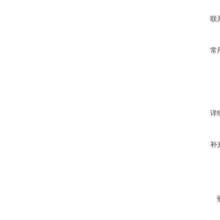
联
常
详
补