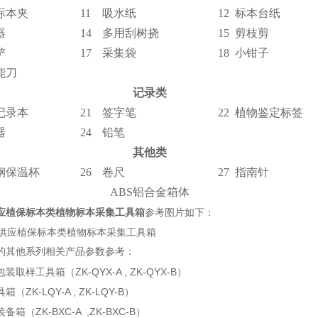
标本夹
11
吸水纸
12
标本台纸
器
14
多用刮树挠
15
剪枝剪
铲
17
采集袋
18
小钳子
能刀
记录类
记录本
21
签字笔
22
植物鉴定标签
器
24
铅笔
其他类
钢保温杯
26
卷尺
27
指南针
ABS铝合金箱体
应植保标本类植物标本采集工具箱
参考图片如下：
的其他系列相关产品参数参考：
取样工具箱（ZK-QYX-A , ZK-QYX-B）
ZK-LQY-A , ZK-LQY-B）
箱（ZK-BXC-A ,ZK-BXC-B）