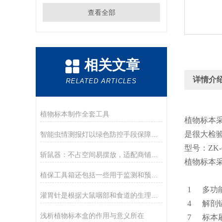
查看全部
相关文章
详情介
RELATED ARTICLES
植物标本制作全套工具
植物标本
是很大检
智能虫情测报灯以绿色防控手段保障农田安全
型号：ZK
斩鼠器：不占空间易摆放，适配商铺便利店灭鼠需求
植物标本
植保工具箱还包括一些用于监测和预测病虫害情况的设备
1
多功
灌胃针是根据大鼠咽部和食道的生理特征设计制造的
4
解剖
浅析植物标本盒的作用与意义所在
7
标本