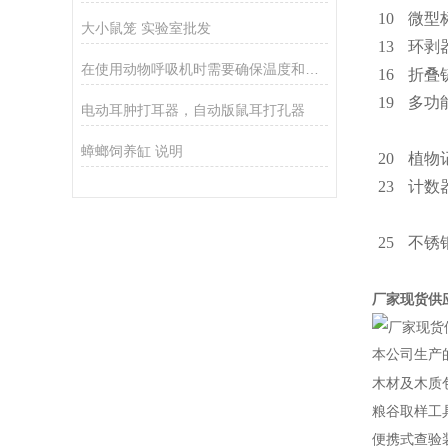
10
微型
大小鼠笼 实验室批发
13
环剥
在使用动物呼吸机时需要确保温度和湿度能够保持在适宜的水平
16
折叠
19
多功
电动耳肿打耳器，自动版鼠耳打孔器
蟑螂饲养缸 说明
20
植物
23
计数
25
不锈
厂家现货供
本公司生产
木材及木质包装
粮谷取样工具箱（
便携式查验装备