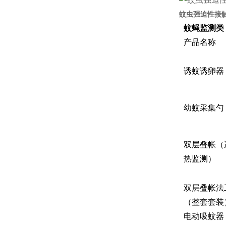
蚊虫强迫性接
蚊蝇监测类
产品名称
诱蚊诱卵器
幼蚊采集勺
双层叠帐（
热监测）
双层叠帐法
（整套套装
电动吸蚊器