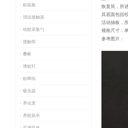
粘鼠板
恢复筒，所
其底面包括
强迫接触器
活动抽板，
幼蚊采集勺
规格尺寸：单筒
参考图片：
接触筒
叠帐
诱蚊灯
粘蟑纸
吸虫器
养虫笼
养蚊鼠夹
监测鼠夹