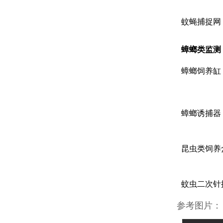
蚊蝇捕捉网
蟑螂类监测
蟑螂饲养缸
蟑螂诱捕器
昆虫类饲养
蚊虫二次针
参考图片：