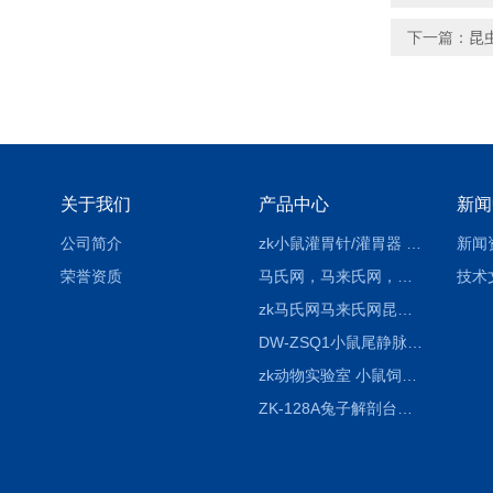
下一篇：
昆
关于我们
产品中心
新闻
公司简介
zk小鼠灌胃针/灌胃器 各种型号 直弯 说明
新闻
荣誉资质
马氏网，马来氏网，诱虫网
技术
zk马氏网马来氏网昆虫诱捕网
DW-ZSQ1小鼠尾静脉注射固定仪器 显像仪器
zk动物实验室 小鼠饲养笼架设备
ZK-128A兔子解剖台兔鼠解剖板镜面304不锈钢