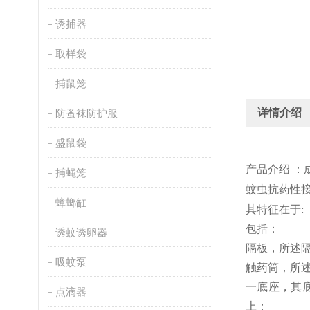
诱捕器
取样袋
捕鼠笼
详情介绍
防蚤袜防护服
盛鼠袋
产
品介绍
：
捕蝇笼
蚊虫抗药性
蟑螂缸
其特征在于:
包括：
诱蚊诱卵器
隔板，所述
吸蚊泵
触药筒，所
一底座，其
点滴器
上；