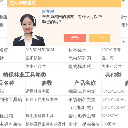
盒
Du瓶
大、中、小 透气
8258昆虫标本
乙酸乙酯
昆虫收集网
DU瓶试剂
欢迎您！
集瓶
来自局域网的朋友！有什么可以帮
昆虫针
用于马氏网配套设备
00-5#七个型号
助您的吗？
板
微针
V型、平板 （软木）
小型蚊虫固定
昆虫针台
昆虫标本整姿
6孔及9孔
昆虫镊
三级平均台
昆虫宽口镊子
名签
标本镊子
9*5.5
CM
;5*3
CM
10
CM
直弯
针
昆虫解剖刀
全不锈钢
直、弯
植物标本瓶
大中小尺寸
大中小尺寸
植保林业工具箱类
其他类
品名称
参数
产品名称
箱
抽屉式养虫笼
适用林业测报
45*25*25
CM
制作工具箱
不锈钢养虫笼
用以于昆虫标本制
30*30*30
CM
；
（可拆卸式）
70*70*70
CM
(
检疫箱
圆柱形养虫笼
病虫害检疫工具
32*28
CM
虫标本采集
植物、昆虫采集
植物及昆虫标本的野外
100页/本