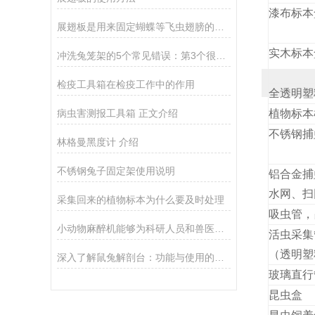
漆布标本
展翅板是用来固定蝴蝶等飞虫翅膀的工具
实木标本
冲洗兔笼架的5个常见错误：第3个很多养殖户天天在犯
检疫工具箱在检疫工作中的作用
全透明塑
病虫害测报工具箱 正文介绍
植物标本
不锈钢捕
林格曼黑度计 介绍
不锈钢兔子固定架使用说明
铝合金
水网、扫
采集回来的植物标本为什么要及时处理
吸虫管，
小动物麻醉机能够为科研人员和兽医提供可靠的麻醉支持
活虫采集
（透明塑
深入了解鼠兔解剖台：功能与使用的全面解析
玻璃直行
昆虫盒