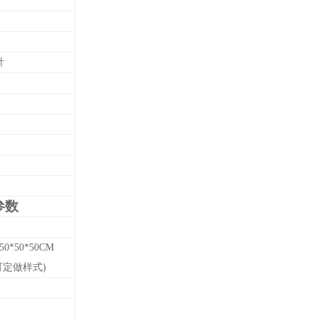
针
参数
50*50*50
CM
可定做样式)