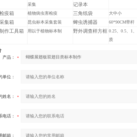
记录本
采集
检疫箱
三角纸袋
植物病虫害检疫
大中小
采集箱
蜱虫诱捕器
昆虫标本采集套装
60*90
CM
带杆
制作工具箱
野外调查样方框
用以于植物标本制
0.25、0.5、
质
价
产品：
的单位：
的姓名：
系电话：
用邮箱：