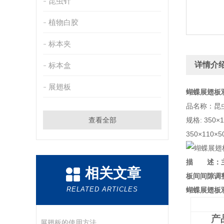
昆虫针
植物白胶
标本夹
详情介
标本盒
展翅板
蝴蝶展翅板
品名称：昆
查看全部
规格: 350×
350×110×
描 述：主
相关文章
板间间隙调
RELATED ARTICLES
蝴蝶展翅板
产
展翅板的使用方法