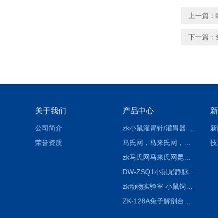
上一篇：
下一篇：
关于我们
产品中心
新
公司简介
zk小鼠灌胃针/灌胃器 各种型号 直弯 说明
新
荣誉资质
马氏网，马来氏网，诱虫网
技
zk马氏网马来氏网昆虫诱捕网
DW-ZSQ1小鼠尾静脉注射固定仪器 显像仪器
zk动物实验室 小鼠饲养笼架设备
ZK-128A兔子解剖台兔鼠解剖板镜面304不锈钢