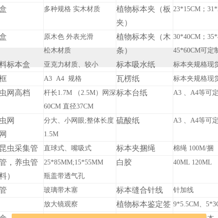
盒
植物标本夹（板
多种规格 实木材质
23*15
CM
；31*
夹）
盒
植物标本夹（木
原木色 外表光滑
30*40
CM
；35*
条）
松木材质
45*60
CM
可定
料标本盒
标本吸水纸
亚克力材质、较小
标本夹规格现
框
瓦楞纸
A3 A4 规格
标本夹规格现
虫网高档
标本台纸
杆长1.7
M
（2
.5
M
）网深
A3 、A4等可
60
CM
直径37
CM
捕虫网
硫酸纸
分大、小网眼;整体长度
A3 、A4等可
网
1.5
M
昆虫采集管
标本夹捆绳
直球式、嘴吸式
棉绳 100
M
/捆
管，养虫管
白胶
25*85
MM
;
15*55
MM
40ML 120ML
料）
瓶盖带透气孔
管
标本缝合针线
玻璃带木塞
针加线
植物标本鉴定签
放大镜观察
9*5.5
CM
、5*3