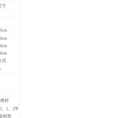
尺寸
25cm
30cm
50cm
70cm
立式
m
cm带杆
0.5、1、2平
合金材质