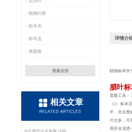
昆虫针
植物白胶
标本夹
详情介
标本盒
展翅板
查看全部
植物标本夹
腊叶标
需要工具：
相关文章
（1）标本
RELATED ARTICLES
平，并且整
片过多，可
用开水浸烫
马氏网昆虫采集网 说明