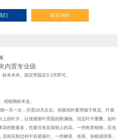
我们
留言询价
纸
本夹内置专业级
标本木夹、固定带固定3-3天即可。
、或植物标本盒。
后期一天一次，共需10天左右。初换纸时要用镊子将花、叶展
向上的叶片，以便观察叶背面的附属物。切忌叶片重叠。如叶
果花的数量多，也要压有反面朝上的花。一些肉质植物，应先
，否则压制过程中容易落叶。一些鳞茎、块茎、块根或球茎，