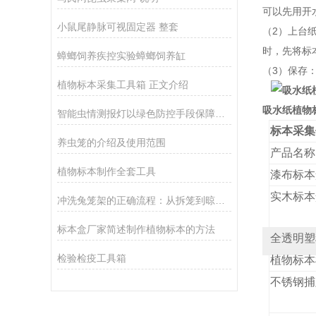
可以先用开
小鼠尾静脉可视固定器 整套
（2）上台
时，先将标
蟑螂饲养疾控实验蟑螂饲养缸
（3）保存
植物标本采集工具箱 正文介绍
吸水纸植物
智能虫情测报灯以绿色防控手段保障农田安全
标本采集
养虫笼的介绍及使用范围
产品名称
植物标本制作全套工具
漆布标本
实木标本
冲洗兔笼架的正确流程：从拆笼到晾干，一步都不能省
标本盒厂家简述制作植物标本的方法
全透明塑
检验检疫工具箱
植物标本
不锈钢捕