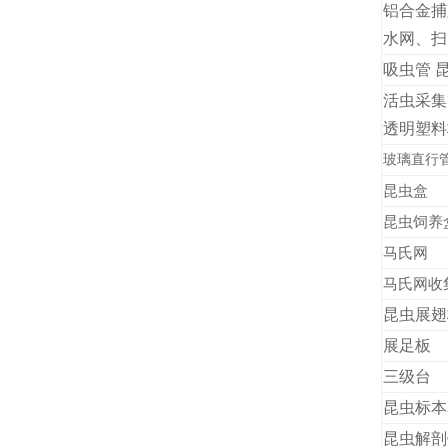
铝合金
水网、扫
吸虫管 
活虫采集
透明塑料
玻璃直行
昆虫盒
昆虫饲养
马氏网
马氏网收
昆虫展翅
展足板
三级台
昆虫标本
昆虫解剖