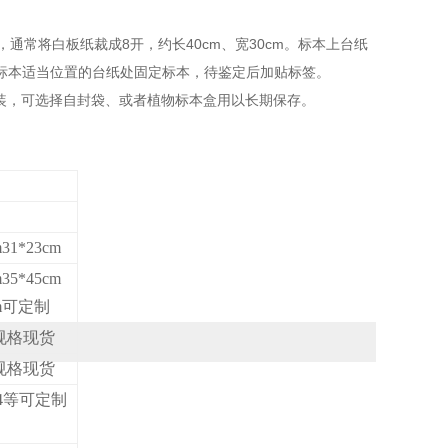
通常将白板纸裁成8开，约长40cm、宽30cm。标本上台纸
标本适当位置的台纸处固定标本，待鉴定后加贴标签。
装，可选择自封袋、或者植物标本盒用以长期保存。
m31*23cm
m35*45cm
cm可定制
规格现货
规格现货
A4等可定制