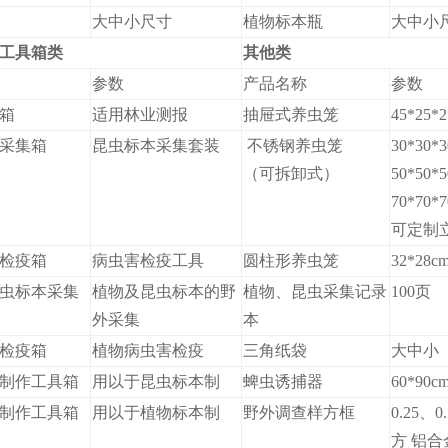
大中小尺寸
植物标本瓶
大中小
工具箱类
其他类
参数
产品名称
参数
箱
适用林业测报
抽屉式养虫笼
45*25*
采集箱
昆虫标本采集套装
不锈钢养虫笼
30*30*
（可拆卸式）
50*50*
70*70*
可定制
检疫箱
病虫害检疫工具
圆柱形养虫笼
32*28c
虫标本采集
植物及昆虫标本的野
植物、昆虫采集记录
100页
外采集
本
检疫箱
植物病虫害检疫
三角纸袋
大中小
制作工具箱
用以于昆虫标本制
蜱虫诱捕器
60*90
制作工具箱
用以于植物标本制
野外调查样方框
0.25、
方 铝