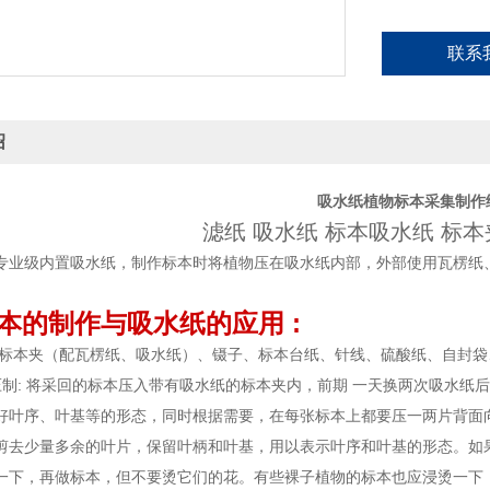
联系
绍
吸水纸植物标本采集制作
滤纸 吸水纸 标本吸水纸 标
专业级内置吸水纸，制作标本时将植物压在吸水纸内部，外部使用瓦楞纸、
本的制作与吸水纸的应用 :
 标本夹（配瓦楞纸、吸水纸）、镊子、标本台纸、针线、硫酸纸、自封袋
压制: 将采回的标本压入带有吸水纸的标本夹内，前期 一天换两次吸水纸
好叶序、叶基等的形态，同时根据需要，在每张标本上都要压一两片背面
剪去少量多余的叶片，保留叶柄和叶基，用以表示叶序和叶基的形态。如
一下，再做标本，但不要烫它们的花。有些裸子植物的标本也应浸烫一下