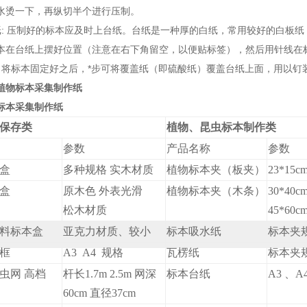
水烫一下，再纵切半个进行压制。
纸: 压制好的标本应及时上台纸。台纸是一种厚的白纸，常用较好的白板纸，
本在台纸上摆好位置（注意在右下角留空，以便贴标签），然后用针线在
：将标本固定好之后，*步可将覆盖纸（即硫酸纸）覆盖台纸上面，用以钉
标本采集制作纸
保存类
植物、昆虫标本制作类
参数
产品名称
参数
盒
多种规格 实木材质
植物标本夹（板夹）
23*15c
盒
原木色 外表光滑
植物标本夹（木条）
30*40c
松木材质
45*60
料标本盒
亚克力材质、较小
标本吸水纸
标本夹
框
A3 A4 规格
瓦楞纸
标本夹
虫网 高档
杆长1.7m 2.5m 网深
标本台纸
A3 、
60cm 直径37cm