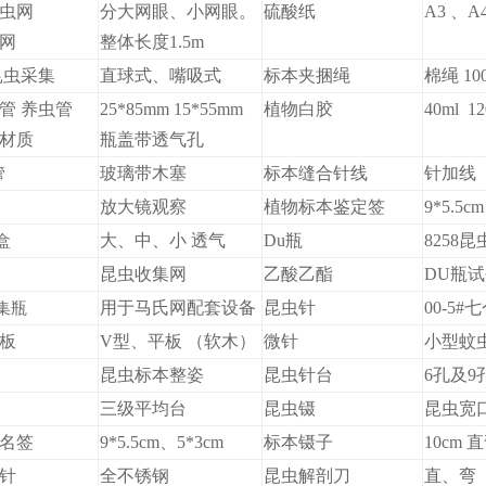
捕虫网
分大网眼、小网眼。
硫酸纸
A3 、
网
整体长度1.5m
昆虫采集
直球式、嘴吸式
标本夹捆绳
棉绳 10
管 养虫管
25*85mm 15*55mm
植物白胶
40ml 12
材质
瓶盖带透气孔
玻璃带木塞
标本缝合针线
针加线
管
放大镜观察
植物标本鉴定签
9*5.5c
大、中、小 透气
Du瓶
8258
盒
昆虫收集网
乙酸乙酯
DU瓶
用于马氏网配套设备
昆虫针
00-5#
集瓶
板
V型、平板 （软木）
微针
小型蚊
昆虫标本整姿
昆虫针台
6孔及9
三级平均台
昆虫镊
昆虫宽
名签
9*5.5cm、5*3cm
标本镊子
10cm 
针
全不锈钢
昆虫解剖刀
直、弯