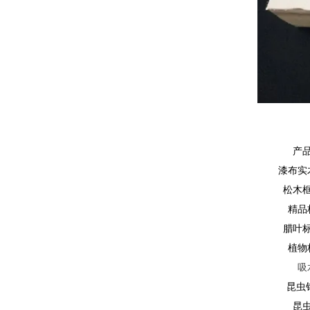
产
漆布实
松木
精品
腊叶
植物
吸
昆虫
昆