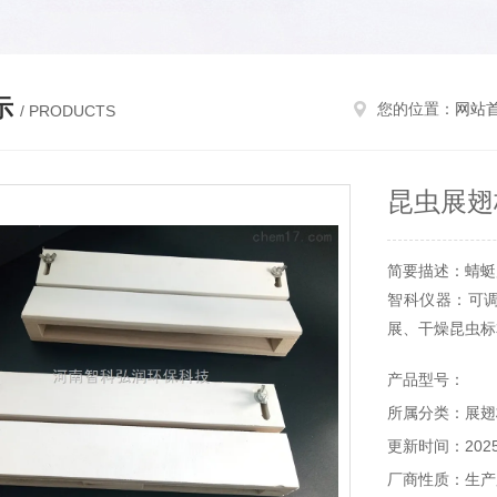
示
您的位置：
网站
/ PRODUCTS
昆虫展翅
简要描述：蜻蜓
智科仪器：可调
展、干燥昆虫标
组成，中间留
产品型号：
于针插，昆虫展
所属分类：展翅
更新时间：2025-
厂商性质：生产