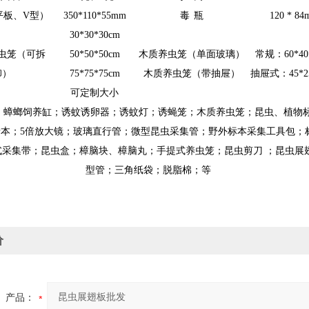
平板、
V型
）
350*110*55mm
毒
瓶
120 * 8
30*30*30cm
虫笼（可拆
50*50*50cm
木质养虫笼（单面玻璃）
常规：
60*4
卸）
75*75*75cm
木质养虫笼（带抽屉）
抽屉式：45*25
可定制大小
：
蟑螂饲养缸；
诱蚊诱卵器；诱蚊灯；诱蝇笼；木质养虫笼；昆虫、植物
录本；5倍放大镜；玻璃直行管；微型昆虫采集管；野外标本采集工具包；
式采集带；昆虫盒；樟脑块、樟脑丸；手提式养虫笼；昆虫剪刀 ；昆虫展
型管；三角纸袋；脱脂棉；等
价
产品：