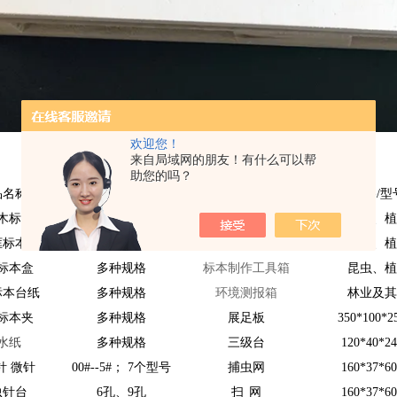
欢迎您！
来自局域网的朋友！有什么可以帮
标
本
制
作 常 用 工 具
助您的吗？
品名称
规格/型号
产品名称
规格/型
木标本盒
多种规格
标本
采集工具箱
昆虫、
框标本盒
多种规格
检验检疫工具箱
昆虫、
标本盒
多种规格
标本
制作工具箱
昆虫、
标本
台纸
多种规格
环境
测报箱
林业及
标本夹
多种规格
展足板
350*100*
水纸
多种规格
三级台
120*40*2
针 微针
00#--5#； 7个
型
号
捕虫网
160*37*6
虫针台
6孔、9孔
扫
网
160*37*6