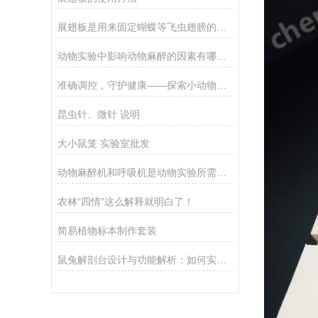
展翅板是用来固定蝴蝶等飞虫翅膀的工具
动物实验中影响动物麻醉的因素有哪些？
准确调控，守护健康——探索小动物呼吸机的创新应用
昆虫针、微针 说明
大小鼠笼 实验室批发
动物麻醉机和呼吸机是动物实验所需的基础设备
农林“四情”这么解释就明白了！
简易植物标本制作套装
鼠兔解剖台设计与功能解析：如何实现高效、卫生的实验室动物解剖操作？