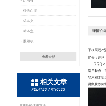
昆虫针
植物白胶
标本夹
详情介
标本盒
展翅板
平板展翅/v
查看全部
简介：规格
350×
适用特点：
软木和木板
相关文章
昆虫展翅板
RELATED ARTICLES
展翅板的使用方法