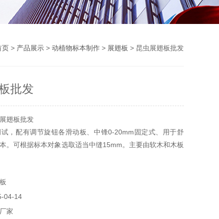
首页
>
产品展示
>
动植物标本制作
>
展翅板
> 昆虫展翅板批发
板批发
展翅板批发
试，配有调节旋钮各滑动板、中锋0-20mm固定式、用于舒
本。可根据标本对象选取适当中缝15mm。主要由软木和木板
有凹槽，供虫体腹部伸入，并使翅膀平方于上层软木片上，便
翅板批发
板
04-14
厂家