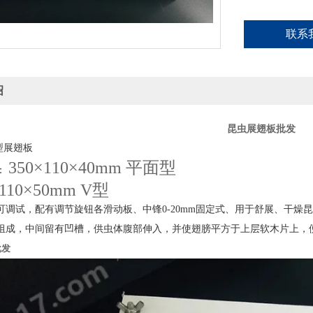
联系
绍
昆虫展翅板批发
型展翅板
350×110×4
0
mm 平面型
：
110×50mm V型
可调试，配有调节旋钮各滑动板、中锋0-20mm固定式、用于舒展、干燥
组成，中间留有凹槽，供虫体腹部伸入，并使翅膀平方于上层软木片上，
批发