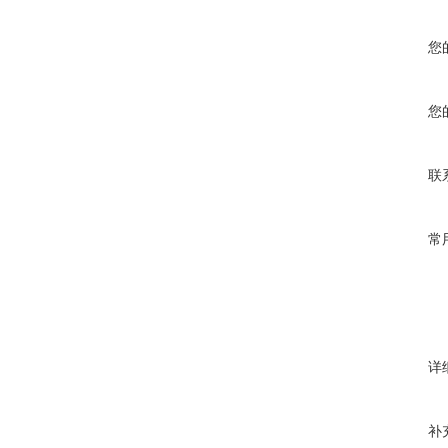
您
您
联
常
详
补