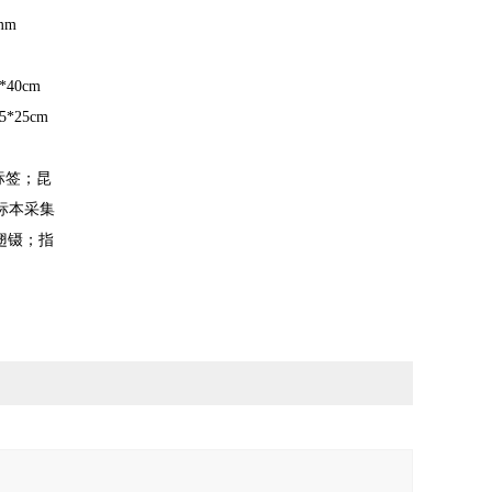
4mm
0*40cm
*25cm
标签；昆
标本采集
翅镊；指