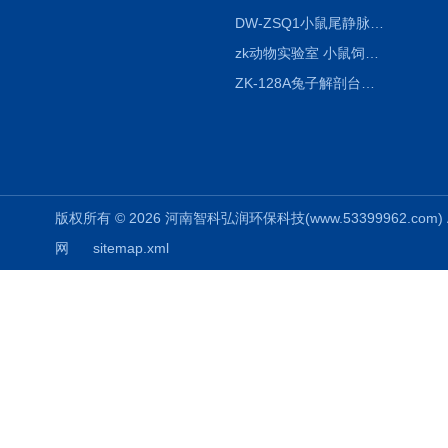
DW-ZSQ1小鼠尾静脉注射固定仪器 显像仪器
zk动物实验室 小鼠饲养笼架设备
ZK-128A兔子解剖台兔鼠解剖板镜面304不锈钢
版权所有 © 2026 河南智科弘润环保科技(www.53399962.com) Al
网
sitemap.xml