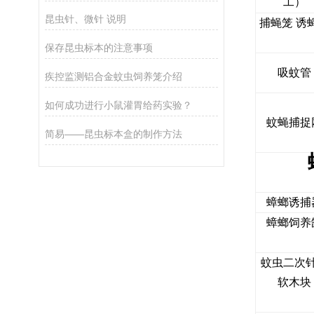
工）
昆虫针、微针 说明
捕蝇笼 诱
保存昆虫标本的注意事项
吸蚊管
疾控监测铝合金蚊虫饲养笼介绍
如何成功进行小鼠灌胃给药实验？
蚊蝇捕捉
简易——昆虫标本盒的制作方法
蟑螂诱捕
蟑螂饲养
蚊虫二次
软木块