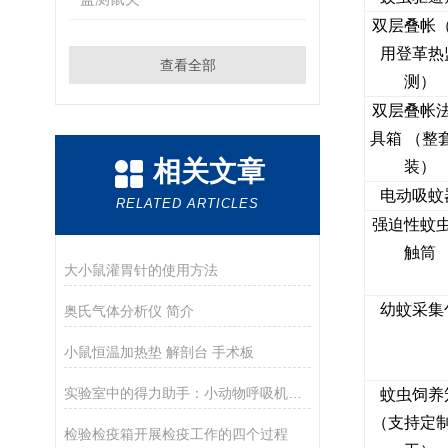
双层叠帐
用登革热
查看全部
测）
双层叠帐
具箱 （整
相关文章
装）
电动吸蚊
RELATED ARTICLES
强迫性蚊
触筒
大小鼠灌胃针的使用方法
幼蚊采集
奥氏气体分析仪 简介
小鼠恒温加热垫 解剖台 手术板
实验室中的得力助手：小动物呼吸机在科研中的应用
蚊虫饲养
（支持定
检验检疫箱开展检疫工作的四个过程