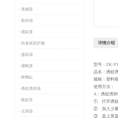
诱捕器
取样袋
捕鼠笼
详情介绍
防蚤袜防护服
盛鼠袋
型号：ZK-Y
捕蝇笼
品名：诱蚊
蟑螂缸
规格：塑料瓶
使用方法：
诱蚊诱卵器
A：诱蚊诱
吸蚊泵
①
拧开诱
②
加入少量
点滴器
③
盖上黑