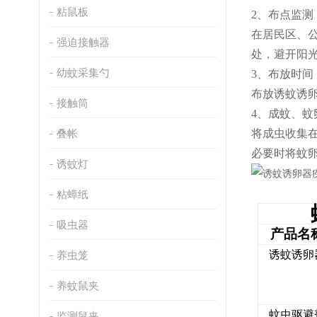
粘鼠板
2、布点监测
在居民区、
强迫接触器
处，避开阳
幼蚊采集勺
3、布放时间
布放诱蚊诱
接触筒
4、成蚊、蚊
叠帐
将成虫收集
必要时将蚊
诱蚊灯
粘蟑纸
吸虫器
产品名
诱蚊诱卵
养虫笼
养蚊鼠夹
蚊虫驱避
监测鼠夹