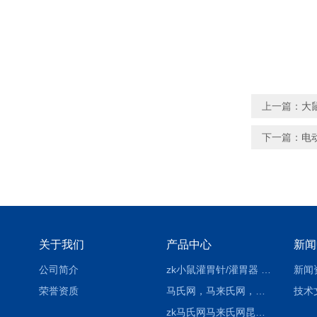
上一篇：
大
下一篇：
电
关于我们
产品中心
新闻
公司简介
zk小鼠灌胃针/灌胃器 各种型号 直弯 说明
新闻
荣誉资质
马氏网，马来氏网，诱虫网
技术
zk马氏网马来氏网昆虫诱捕网