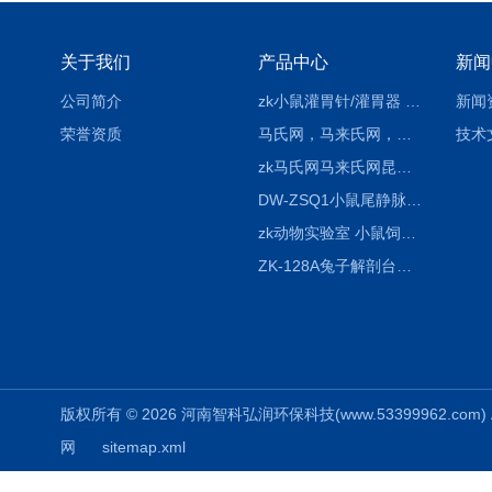
关于我们
产品中心
新闻
公司简介
zk小鼠灌胃针/灌胃器 各种型号 直弯 说明
新闻
荣誉资质
马氏网，马来氏网，诱虫网
技术
zk马氏网马来氏网昆虫诱捕网
DW-ZSQ1小鼠尾静脉注射固定仪器 显像仪器
zk动物实验室 小鼠饲养笼架设备
ZK-128A兔子解剖台兔鼠解剖板镜面304不锈钢
版权所有 © 2026 河南智科弘润环保科技(www.53399962.com) Al
网
sitemap.xml