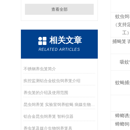
查看全部
蚊虫饲
（支持
工
相关文章
捕蝇笼 
RELATED ARTICLES
吸蚊
不锈钢养虫笼简介
疾控监测铝合金蚊虫饲养笼介绍
蚊蝇捕
养虫笼的介绍及使用范围
昆虫饲养笼 实验室饲养蚊蝇 病媒生物监测饲养器 培养笼设备
蟑螂诱
铝合金昆虫饲养笼 智科仪器
蟑螂饲
养虫笼及媒介生物饲养笼具