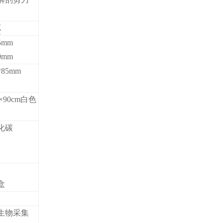
类
5mm
0mm
85mm
×90cm白色
化碳
盒
生物采集