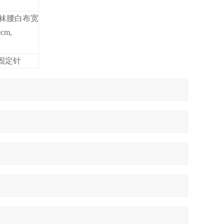
，袜腰白布宽
cm,
固定针