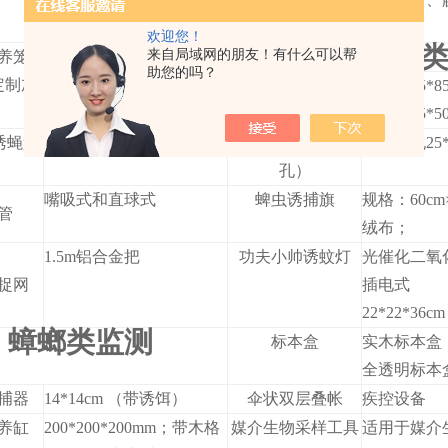
等。
欢迎您！
其他工具
来自局域网的朋友！有什么可以帮
养笼
30*30*30cm；35*35*35cm
助您的吗？
定制加
50*50*50cm；90*90*90cm
养虫管
大号：25*8
）
（尺寸可定制）
透明带盖
小号：15*5
诱蝇笼
255*255*500mm
透明带盖（带气
大号带孔25*
孔）
嘴吸式和直球式
蜱虫诱捕旗
规格：60cm
管
绒布；
1.5m铝合金把
功夫小帅诱蚊灯
光催化二氧
捉网
插电式
22*22*36cm
蟑螂类监测
标本盒
实木标本盒
全透明标本
捕器
14*14cm （带诱饵）
伞状双层叠帐
疾控设备
养缸
200*200*200mm；带木格
媒介生物采样工具
适用于媒介