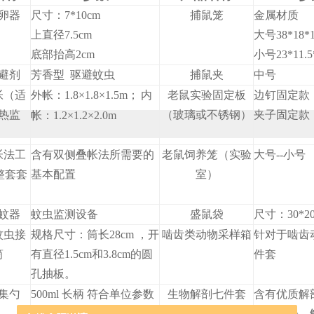
卵器
尺寸：7*10cm
捕鼠笼
金属材质
上直径7.5cm
大号38*18*
底部抬高2cm
小号23*11.5
避剂
芳香型 驱避蚊虫
捕鼠夹
中号
帐（适
外帐：1.8×1.8×1.5m；
内
老鼠实验固定板
边钉固定款
热监
（玻璃或不锈钢）
夹子固定款
帐：1.2×1.2×2.0m
）
帐法工
含有双侧叠帐法所需要的
老鼠饲养笼（实验
大号--小号
整套套
基本配置
室）
）
蚊器
蚊虫监测设备
盛鼠袋
尺寸：30*20
蚊虫接
规格尺寸：筒长28cm ，开
啮齿类动物采样箱
针对于啮齿
筒
有直径1.5cm和3.8cm的圆
件套
孔抽板。
集勺
500ml 长柄 符合单位参数
生物解剖七件套
含有优质解
刀、镊子、