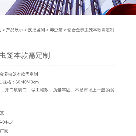
页
>
产品展示
>
疾控监测
>
养虫笼
> 铝合金养虫笼本款需定制
虫笼本款需定制
金养虫笼本款需定制
L 规格：60*40*40cm
网，开门玻璃门，做工精致，质量牢固。不是市场上一般的劣
，纱网密度为100目。
于昆虫的饲养研究以及观察实验，可根据客户的不同要求定做
笼
保科技有限公司
04-14
厂家