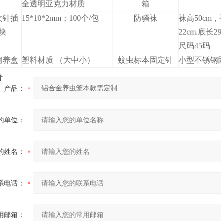
全透明亚克力材质
箱
次针插
15*10*2mm；100个/包
防骚袜
袜高50cm
块
22cm.底长29
尺码45码
饲养盒
塑料材质 （大中小）
蚊虫标本固定针
小型不锈钢
价
产品：
的单位：
的姓名：
系电话：
用邮箱：