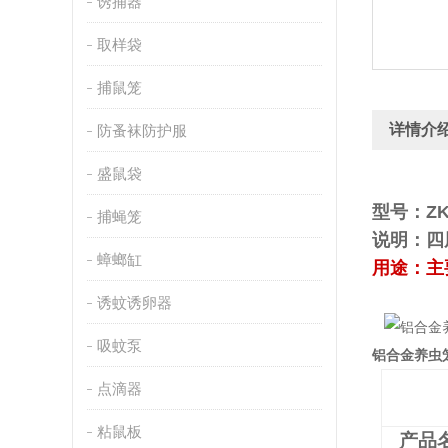
诱捕器
取样袋
捕鼠笼
详情介
防蚤袜防护服
盛鼠袋
型号：
捕蝇笼
说明：四
蟑螂缸
用途：
诱蚊诱卵器
吸蚊泵
铝合金养虫
点滴器
粘鼠板
产品