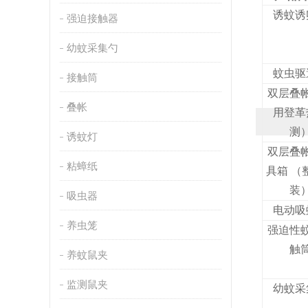
诱蚊诱
强迫接触器
幼蚊采集勺
蚊虫驱
接触筒
双层叠
叠帐
用登革
测
诱蚊灯
双层叠
粘蟑纸
具箱 （
装
吸虫器
电动吸
养虫笼
强迫性
触
养蚊鼠夹
监测鼠夹
幼蚊采