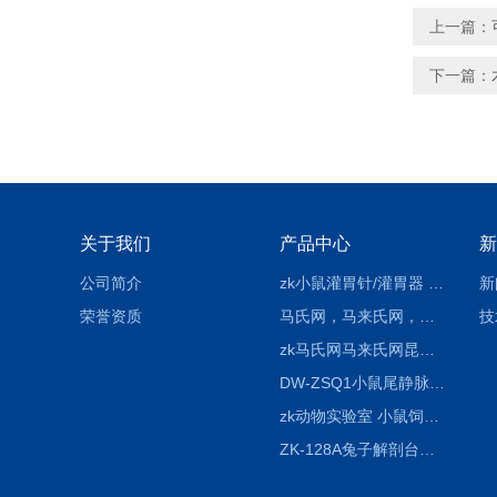
上一篇：
下一篇：
关于我们
产品中心
新
公司简介
zk小鼠灌胃针/灌胃器 各种型号 直弯 说明
新
荣誉资质
马氏网，马来氏网，诱虫网
技
zk马氏网马来氏网昆虫诱捕网
DW-ZSQ1小鼠尾静脉注射固定仪器 显像仪器
zk动物实验室 小鼠饲养笼架设备
ZK-128A兔子解剖台兔鼠解剖板镜面304不锈钢