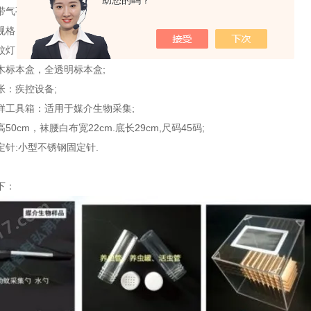
助您的吗？
气孔）：大号带孔25*85mm；
格：60cm×90cm白色绒布；
灯：光催化二氧化碳，插电式：22*22*36cm;
木标本盒，全透明标本盒;
帐：疾控设备;
样工具箱：适用于媒介生物采集;
50cm，袜腰白布宽22cm.底长29cm,尺码45码;
定针:小型不锈钢固定针.
下：