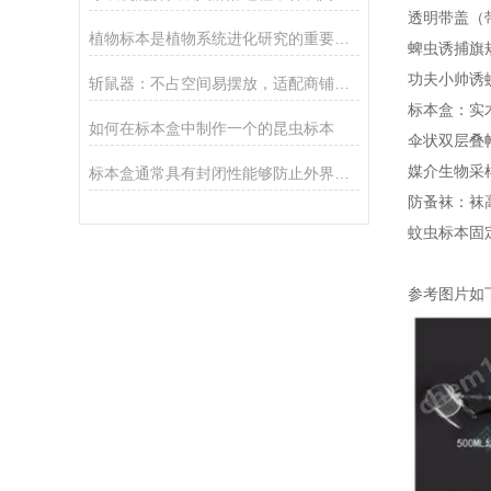
透明带盖（带
植物标本是植物系统进化研究的重要科学依据
蜱虫诱捕旗规
功夫小帅诱蚊
斩鼠器：不占空间易摆放，适配商铺便利店灭鼠需求
标本盒：实
如何在标本盒中制作一个的昆虫标本
伞状双层叠
媒介生物采
标本盒通常具有封闭性能够防止外界环境对标本的干扰和污染
防蚤袜：袜高
蚊虫标本固
参考图片如