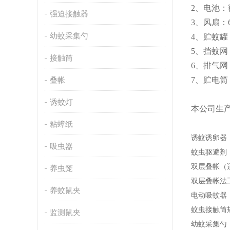
2、电池：
强迫接触器
3、风扇：
幼蚊采集勺
4、贮蚊罐：
5、挡蚊网
接触筒
6、排气网
叠帐
7、贮电筒：
诱蚊灯
本公司生
粘蟑纸
诱蚊诱卵器：
吸虫器
蚊虫驱避剂
双层叠帐（适用
养虫笼
双层叠帐法
养蚊鼠夹
电动吸蚊器
蚊虫接触筒规
监测鼠夹
幼蚊采集勺：