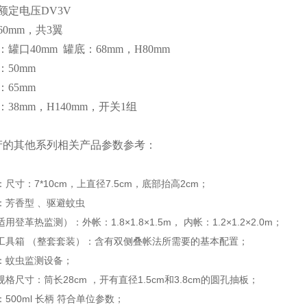
额定电压DV3V
60mm，共3翼
罐口40mm 罐底：68mm，H80mm
：50mm
：65mm
38mm，H140mm，开关1组
产的其他系列相关产品参数参考：
尺寸：7*10cm，上直径7.5cm，底部抬高2cm；
：芳香型 、驱避蚊虫
登革热监测）：外帐：1.8×1.8×1.5m， 内帐：1.2×1.2×2.0m；
工具箱 （整套套装）：含有双侧叠帐法所需要的基本配置；
：蚊虫监测设备；
格尺寸：筒长28cm ，开有直径1.5cm和3.8cm的圆孔抽板；
500ml 长柄 符合单位参数；