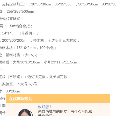
持定制加工）：30*30*30cm，35*35*35cm，50*50*50cm，90*9
：255*255*500mm；
吸式和直球式；
o网：1.5m铝合金把；
14*14cm （带诱饵）；
200*200*200mm，带木格，全透明亚克力材质；
软木块：15*10*2mm，100个/包；
盒：塑料材质 （大中小）；
质，大号38*18*18cm，小号23*11.5*11.5cm；
号；
定板（不锈钢）：边钉固定款，夹子固定款；
（实验室）：大号--小号；
：30*20cm；
采样箱：针对于啮齿动物采样30件套；
件套（含有优质解剖针、解剖刀、镊子、解剖剪刀等）；
欢迎您！
来自局域网的朋友！有什么可以帮
带盖，大号：25*85mm，小号：15*50mm；