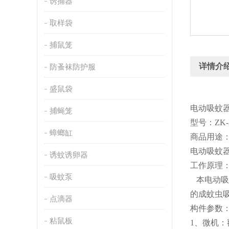
诱捕器
取样袋
捕鼠笼
详情介
防蚤袜防护服
盛鼠袋
电动吸蚊
捕蝇笼
型号：ZK
蟑螂缸
商品用途
电动吸蚊
诱蚊诱卵器
工作原理
吸蚊泵
本电动吸
的成蚊虫
点滴器
构件参数
粘鼠板
1、微机：