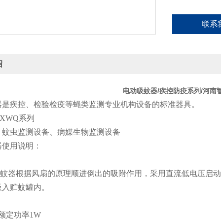
联系
绍
电动吸蚊器/疾控防疫系列/河南
器是疾控、检验检疫等蝇类监测专业机构设备的标准器具。
-XWQ系列
：蚊虫监测设备、病媒生物监测设备
器使用说明：
：
蚊器根据风扇的原理顺进倒出的吸附作用，采用直流低电压启动
吸入贮蚊罐内。
：
额定功率1W