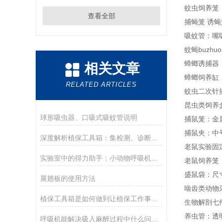
蚊虫饲养笼（支
查看全部
捕蝇笼 诱蝇笼
吸蚊管：嘴
蚊蝇buzhu
蟑螂诱捕器：
相关文章
蟑螂饲养缸：
RELATED ARTICLES
蚊虫二次针插
昆虫类饲养
球形吸虫器、口吸式吸蚊管说明
捕鼠笼：金属材
捕鼠夹：中
深度解析植保工具箱：集检测、诊断、防治于一体的综合农具包
老鼠实验固
实验室中的得力助手：小动物呼吸机在科研中的应用
老鼠饲养笼
盛鼠袋：尺寸
展翅板的使用方法
啮齿类动物
植保工具箱是如何做到让植保工作事半功倍的
生物解剖七
养虫管：透明
呼吸机能解决吸入麻醉过程中什么问题？