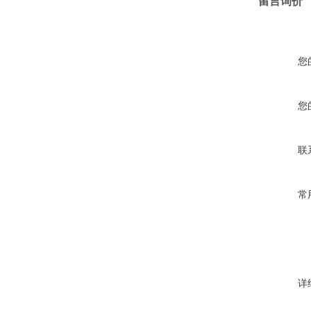
留言询价
您
您
联
常
详