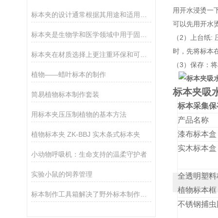
用开水浸烫一
标本夹的设计通常根据其用途和适用范围而有所不同
可以先用开水
标本夹是生物学和医学领域中用于固定和保存标本的重要工具
（2）上台纸:
时，先将标本
标本夹在材质选择上更注重环保和可持续性发展
（3）保存：
植物——蜡叶标本的制作
标本夹吸
简易植物标本制作套装
标本采集保
用标本夹压压制植物的基本方法
产品名称
漆布标本盒
植物标本夹 ZK-BBJ 实木条式标本夹
实木标本盒
小动物呼吸机：生命支持的温柔守护者
实验小鼠的饲养管理
全透明塑料
植物标本框
标本制作工具箱解决了野外标本制作的燃眉之急
不锈钢捕虫