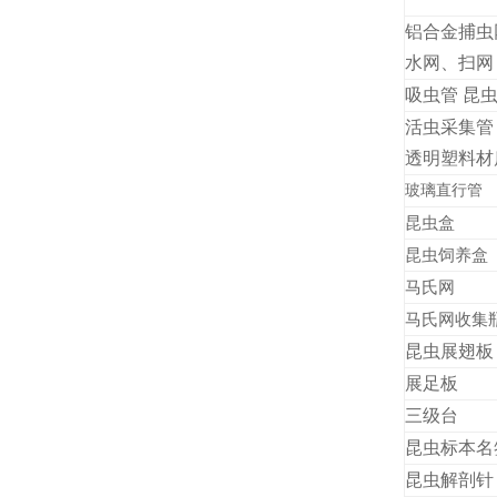
铝合金捕
水网、扫网
吸虫管 昆
活虫采集管
透明塑料材
玻璃直行管
昆虫盒
昆虫饲养盒
马氏网
马氏网收集
昆虫展翅板
展足板
三级台
昆虫标本名
昆虫解剖针