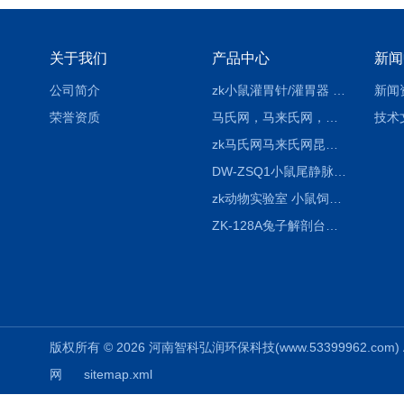
关于我们
产品中心
新闻
公司简介
zk小鼠灌胃针/灌胃器 各种型号 直弯 说明
新闻
荣誉资质
马氏网，马来氏网，诱虫网
技术
zk马氏网马来氏网昆虫诱捕网
DW-ZSQ1小鼠尾静脉注射固定仪器 显像仪器
zk动物实验室 小鼠饲养笼架设备
ZK-128A兔子解剖台兔鼠解剖板镜面304不锈钢
版权所有 © 2026 河南智科弘润环保科技(www.53399962.com) Al
网
sitemap.xml