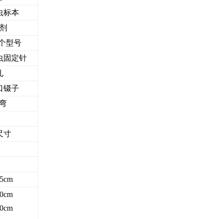
昆虫标本
试剂
七个型号
虫固定针
孔
口镊子
直弯
尺寸
25cm
30cm
50cm