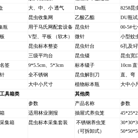
大、中、小 透气
Du瓶
8258
盒
昆虫收集网
乙酸乙酯
DU瓶
用于马氏网配套设备
昆虫针
00-5#
集瓶
板
V型、平板 （软木）
微针
小型蚊
昆虫标本整姿
昆虫针台
6孔及9
三级平均台
昆虫镊
昆虫宽
名签
9*5.5cm、5*3cm
标本镊子
10cm 
针
全不锈钢
昆虫解剖刀
直、弯
大中小尺寸
植物标本瓶
大中小
工具箱类
其他类
参数
产品名称
参数
箱
适用林业测报
抽屉式养虫笼
45*25*
采集箱
昆虫标本采集套装
不锈钢养虫笼
30*30*
（可拆卸式）
50*50*