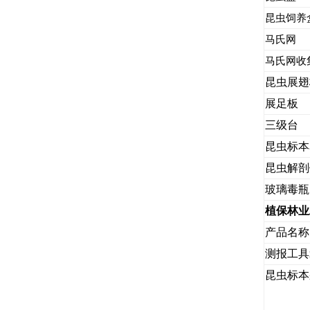
昆虫饲养
马氏网
马氏网收
昆虫展翅
展足板
三级台
昆虫标本
昆虫解剖
玻璃毒瓶
植保林业
产品名称
测报工具
昆虫标本