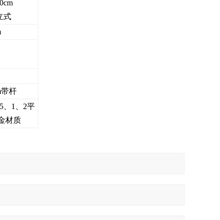
70cm
立式
m
cm带杆
0.5、1、2平
合金材质