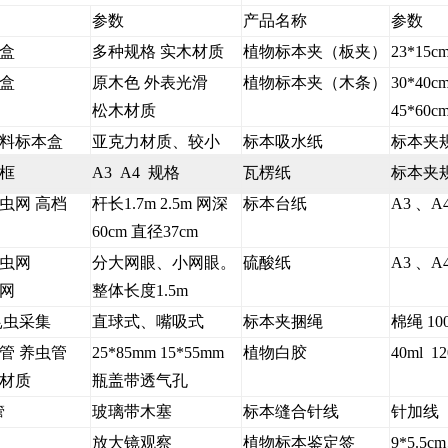
参数
产品名称
参数
盒
多种规格 实木材质
植物标本夹（板夹）
23*15c
盒
原木色 外表光滑
植物标本夹（木条）
30*40c
松木材质
45*60
料标本盒
亚克力材质、较小
标本吸水纸
标本夹
框
A3 A4 规格
瓦楞纸
标本夹
虫网 高档
杆长1.7m 2.5m 网深
标本台纸
A3 、
60cm 直径37cm
捕虫网
分大网眼、小网眼。
硫酸纸
A3 、
网
整体长度1.5m
昆虫采集
直球式、嘴吸式
标本夹捆绳
棉绳 10
管 养虫管
25*85mm 15*55mm
植物白胶
40ml 12
材质
瓶盖带透气孔
玻璃带木塞
标本缝合针线
针加线
管
放大镜观察
植物标本鉴定签
9*5.5c