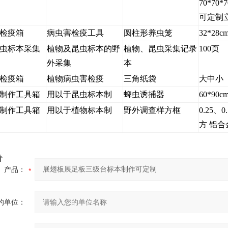
70*70*
可定制
检疫箱
病虫害检疫工具
圆柱形养虫笼
32*28c
虫标本采集
植物及昆虫标本的野
植物、昆虫采集记录
100页
外采集
本
检疫箱
植物病虫害检疫
三角纸袋
大中小
制作工具箱
用以于昆虫标本制
蜱虫诱捕器
60*90
制作工具箱
用以于植物标本制
野外调查样方框
0.25、
方 铝
价
产品：
的单位：