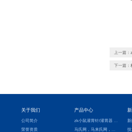
上一篇：
下一篇：
关于我们
产品中心
新
公司简介
zk小鼠灌胃针/灌胃器 各种型号 直弯 说明
新
荣誉资质
马氏网，马来氏网，诱虫网
技