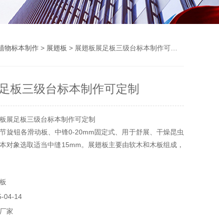
植物标本制作
>
展翅板
> 展翅板展足板三级台标本制作可定制
足板三级台标本制作可定制
板展足板三级台标本制作可定制
节旋钮各滑动板、中锋0-20mm固定式、用于舒展、干燥昆虫
本对象选取适当中缝15mm。展翅板主要由软木和木板组成，
，供虫体腹部伸入，并使翅膀平方于上层软木片上，便于针
板
04-14
厂家