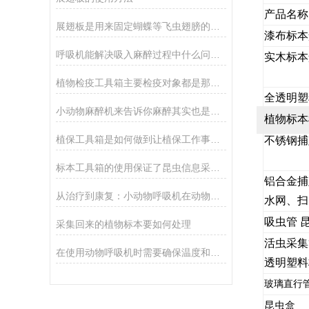
产品名称
展翅板是用来固定蝴蝶等飞虫翅膀的工具
漆布标本
呼吸机能解决吸入麻醉过程中什么问题？
实木标本
植物检疫工具箱主要检疫对象都是那种具有蔓延性的病害
全透明塑
小动物麻醉机来告诉你麻醉其实也是个技术活
植物标本
植保工具箱是如何做到让植保工作事半功倍的
不锈钢捕
标本工具箱的使用保证了昆虫信息采集的时效性
铝合金
从治疗到康复：小动物呼吸机在动物医疗中的全面应用
水网、扫
吸虫管 
采集回来的植物标本要如何处理
活虫采集
在使用动物呼吸机时需要确保温度和湿度能够保持在适宜的水平
透明塑料
玻璃直行
昆虫盒