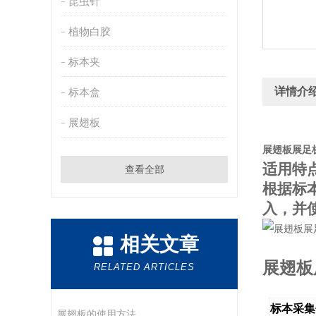
昆虫针
植物白胶
标本夹
详情介
标本盒
展翅板
展翅板展足
适用特
查看全部
根据标
入，
相关文章
展翅板
RELATED ARTICLES
标本采集
展翅板的使用方法