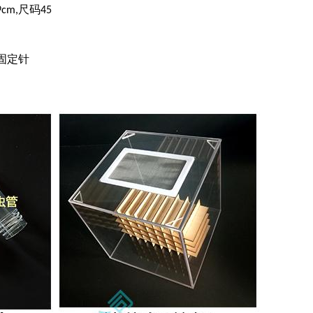
尺码
9cm,
45
固定针