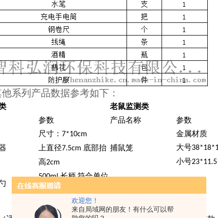
其他系列产品数据参考如下：
类
老鼠监测类
参数
产品名称
参数
尺寸：
金属材质
7*10cm
大号
器
上直径
底部抬
捕鼠笼
38*18*
7.5cm
小号
高
23*11.5
2cm
长柄
符合单位
500ml
勺
捕鼠夹
中号
参数
欢迎您！
外帐：长
宽
高：
×
×
来自局域网的朋友！有什么可以帮