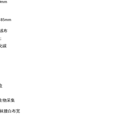
0mm
*85mm
绒布
；
化碳
盒
生物采集
袜腰白布宽