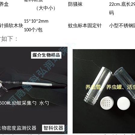
养盒
防骚袜
底长
22cm.
2
（大中小）
码
15*10*2mm
针插软木块
蚊虫标本固定针
小型不锈钢
个
包
100
/
片如下：