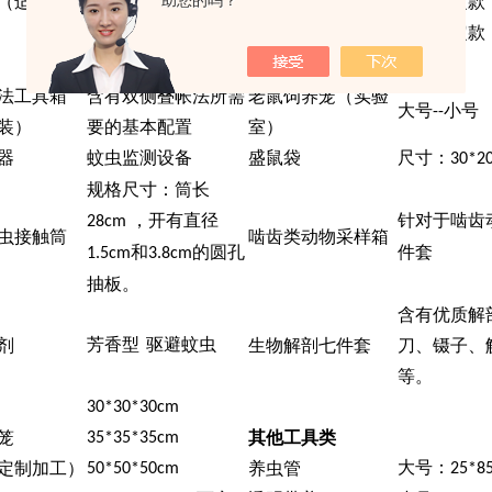
助您的吗？
；
内
（适用登革
老鼠实验固定板
边钉固定款
1.8m×1.8×1.5m
（不锈钢）
夹子固定款
帐：长
宽
高：
×
×
1.2m×1.2m×2.0m
法工具箱
含有双侧叠帐法所需
老鼠饲养笼（实验
大号
小号
--
装）
要的基本配置
室）
器
蚊虫监测设备
盛鼠袋
尺寸：
30*2
规格尺寸：筒长
，开有直径
针对于啮齿
28cm
虫接触筒
啮齿类动物采样箱
和
的圆孔
件套
1.5cm
3.8cm
抽板。
含有优质解
芳香型
驱避蚊虫
剂
生物解剖七件套
刀、镊子、
等。
30*30*30cm
笼
其他工具类
35*35*35cm
大号：
定制加工）
养虫管
50*50*50cm
25*8