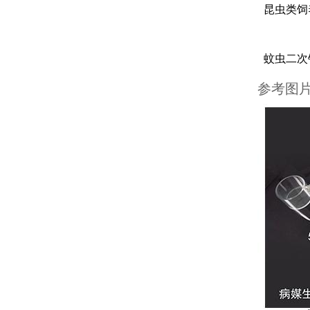
昆虫类饲
蚊虫二次
参考图