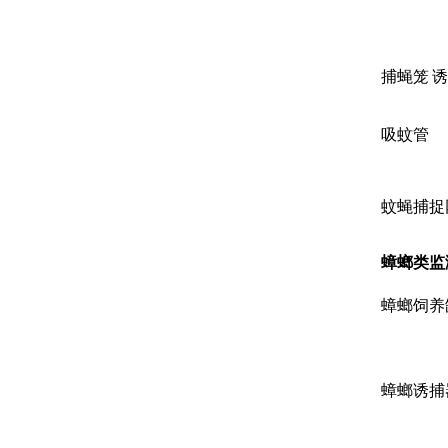
捕蝇笼
诱
吸蚊管
蚊蝇捕捉
蟑螂类监
蟑螂饲养
蟑螂诱捕