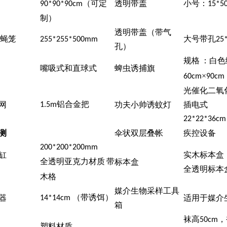
（可定
透明带盖
小号：
90*90*90cm
15*5
制）
透明带盖（带气
蝇笼
大号带孔
255*255*500mm
25
孔）
规格
：白色
嘴吸式和直球式
蜱虫诱捕旗
×
60cm
90cm
光催化二氧
铝合金把
网
功夫小帅诱蚊灯
插电式
1.5m
22*22*36cm
测
伞状双层叠帐
疾控设备
200*200*200mm
缸
实木标本盒
全透明亚克力材质
带
标本盒
全透明标本
木格
媒介生物采样工具
（带诱饵）
器
适用于媒介
14*14cm
箱
袜高
，
50cm
塑料材质