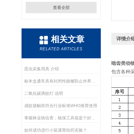
查看全部
相关文章
详情介
RELATED ARTICLES
啮齿类动
昆虫采集用具 介绍
包含各种
标本盒通常具有封闭性能够防止外界环境对标本的干扰和污染
二氧化碳诱蚊灯 说明
成蚊接触筒符合行业标准WHO推荐使用
掌握林业病虫害，植保工具箱是个好帮手
如何成功进行小鼠灌胃给药实验？