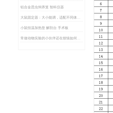
铝合金昆虫饲养笼 智科仪器
大鼠固定器：大小能调，适配不同体重大鼠，实验不用换设备
小鼠恒温加热垫 解剖台 手术板
常做动物实验的小伙伴还在烦恼如何麻醉小动物吗？