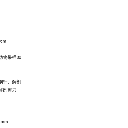
0cm
动物采样
30
剖针、解剖
解剖剪刀
5mm