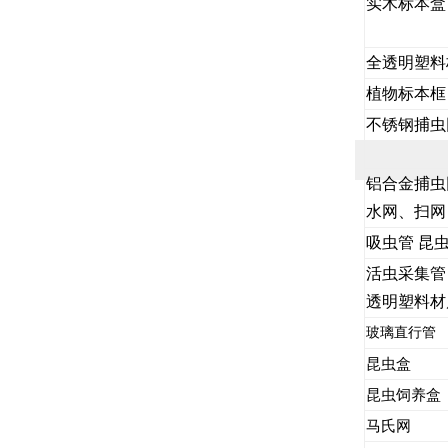
实木标本盒
全透明塑料
植物标本框
不锈钢捕虫
铝合金捕
水网、扫网
吸虫管 昆
活虫采集管
透明塑料材
玻璃直行管
昆虫盒
昆虫饲养盒
马氏网