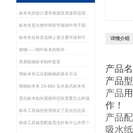
标本夹的设计通常根据其用途和适用范围而有所不同
标本夹是生物学和医学领域中用于固定和保存标本的重要工具
标本夹在材质选择上更注重环保和可持续性发展
详情介绍
植物——蜡叶标本的制作
简易植物标本制作套装
产品名
用标本夹压压制植物的基本方法
产品
型
植物标本夹 ZK-BBJ 实木条式标本夹
产品
用
昆虫标本如何展翅和还软需要怎么样做
作！
标本工具箱的使用保证了昆虫信息采集的时效性
产品配
植保工具箱里配备昆虫针有什么作用？
吸水纸